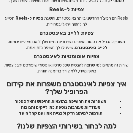
לסטוריז
, תוכל להגיע ליותר משתמשים ולשפר את החשיפה היומית שלך.
צפיות ל-Reels
Reels הם הפיצ'ר החדשני ביותר באינסטגרם, והשגת
צפיות ל-Reels
תסייע
לך להפוך ויראלי במהירות.
צפיות ללייב באינסטגרם
מעוניין להגדיל את כמות הצופים בשידורים החיים שלך? אנו מציעים
צפיות
ללייב באינסטגרם
, שיעניקו לך חשיפה בזמן אמת.
צפיות אוטומטיות לאינסטגרם
שירות זה מתאים למי שרוצה להבטיח שכל סרטון או סטורי שיפורסם יקבל צפיות
באופן מיידי, ללא צורך בהזמנה חוזרת.
איך צפיות לאינסטגרם משפרות את קידום
הפרופיל שלך?
משפרות את החשיפה בתוצאות החיפוש והאקספלור
מעודדות מעורבות נוספת כמו לייקים ותגובות
תורמות למיתוג חזק ולבניית אמון עם קהל היעד
למה לבחור בשירותי הצפיות שלנו?