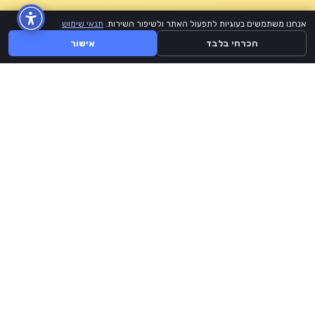
אנחנו משתמשים בעוגיות לתפעול האתר ולשיפור השירות.
תנאי שימוש
הכרחי בלבד
אישור
BuyLike
דף הבית
קצת עלינו
תנאי שימוש
יצירת קשר
אתר זה אינו מזוהה ממומן או מורשה על ידי Facebook, Instagram, Tiktok,
Youtube או כל מותג באתר זה.