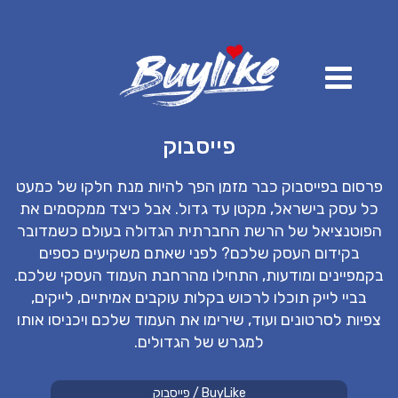
פייסבוק
פרסום
בפייסבוק
כבר מזמן הפך להיות מנת חלקו של
כמעט
כל
עסק בישראל, מקטן עד גדול. אבל כיצד ממקסמים את
הפוטנציאל של הרשת החברתית הגדולה בעולם כשמדובר
בקידום העסק שלכם? לפני שאתם משקיעים כספים
בקמפיינים ומודעות, התחילו מהרחבת העמוד העסקי שלכם.
בביי
לייק תוכלו לרכוש בקלות עוקבים
אמיתיים
,
לייקים
,
צפיות לסרטונים ועוד, שירימו את העמוד שלכם ויכניסו אותו
למגרש של הגדולים.
BuyLike
/
פייסבוק