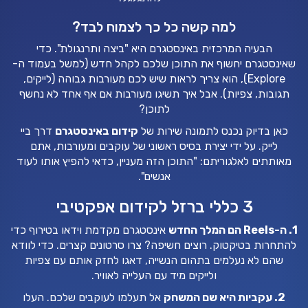
למה קשה כל כך לצמוח לבד?
הבעיה המרכזית באינסטגרם היא "ביצה ותרנגולת". כדי
שאינסטגרם יחשוף את התוכן שלכם לקהל חדש (למשל בעמוד ה-
Explore), הוא צריך לראות שיש לכם מעורבות גבוהה (לייקים,
תגובות, צפיות). אבל איך תשיגו מעורבות אם אף אחד לא נחשף
לתוכן?
כאן בדיוק נכנס לתמונה שירות של
קידום באינסטגרם
דרך ביי
לייק. על ידי יצירת בסיס ראשוני של עוקבים ומעורבות, אתם
מאותתים לאלגוריתם: "התוכן הזה מעניין, כדאי להפיץ אותו לעוד
אנשים".
3 כללי ברזל לקידום אפקטיבי
1. ה-Reels הם המלך החדש
אינסטגרם מקדמת וידאו בטירוף כדי
להתחרות בטיקטוק. רוצים חשיפה? צרו סרטונים קצרים. כדי לוודא
שהם לא נעלמים בתהום הנשייה, דאגו לחזק אותם עם צפיות
ולייקים מיד עם העלייה לאוויר.
2. עקביות היא שם המשחק
אל תעלמו לעוקבים שלכם. העלו