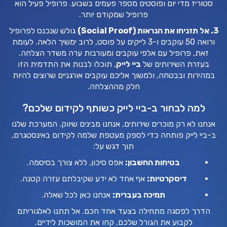
סטוריז מדי יום ופוסטים מספר פעמים בשבוע. פרופיל פעיל הוא
פרופיל שמקודם יותר.
3. אל תזניחו את הנראות (Social Proof)
גולש שנכנס לפרופיל
ורואה 50 עוקבים ו-3 לייקים על פוסט, לרוב ימשיך הלאה. לעומת
זאת, פרופיל עם אלפי עוקבים ומעורבות ערה משדר הצלחה.
בעזרת השירותים של
ביי לייק
, תוכלו לבנות את התדמית הזו
במהירות ובבטחה, ולמשוך אליכם עוקבים אורגניים שרוצים להיות
חלק מההצלחה.
למה לבחור ב-ביי לייק כשותף לקידום שלכם?
אנחנו לא רק מוכרים שירותים, אנחנו מבינים שיווק. המערכת שלנו
ב-ביי לייק פותחה כדי לספק מעטפת שלמה לקידום באינסטגרם,
תוך דגש על:
בטיחות החשבון:
אפס סיכון, ללא צורך בסיסמה.
דיסקרטיות:
אף אחד לא ידע שקיבלתם עזרה קטנה.
תמיכה בעברית:
אנחנו כאן לכל שאלה.
הדרך לפסגה מתחילה בצעד אחד חכם. אל תתנו לאלגוריתם
לקבוע את הגורל שלכם. קחו את המושכות לידיים.