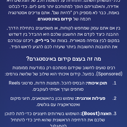
כללי המשחק השתנו. התחרות על תשומת הלב של הגולשים היא
אדירה, והאלגוריתם הופך למתוחכם יותר מיום ליום. כדי לבלוט
באמת, כבר לא מספיק רק "להיות שם". אתם צריכים אסטרטגיה
חכמה של
קידום באינסטגרם
.
בין אם אתם עסק שמחפש לקוחות, או משפיענים בתחילת הדרך,
ההבנה כיצד לקדם את החשבון שלכם היא ההבדל בין דשדוש
במקום לבין צמיחה מטאורית. בצוות של
ביי לייק
, ריכזנו עבורכם
את התובנות החשובות ביותר שיעזרו לכם להגיע לראש הפיד.
מה זה בעצם קידום באינסטגרם?
רבים טועים לחשוב שקידום מסתכם רק במודעות ממומנות
(Sponsored). בפועל, קידום איכותי הוא שילוב של שלושה גורמים:
תוכן איכותי:
הבסיס להכל. תמונות חדות, סרטוני Reels
סוחפים וערך אמיתי לעוקבים.
פעילות אורגנית:
שימוש נכון בהאשטאגים, תיוגי מיקום
ואינטראקציה עם גולשים.
האצה (Boost):
השימוש בשירותים חיצוניים כדי לתת לתוכן
שלכם את הדחיפה הראשונית שהוא חייב כדי להתחיל
להתגלגל.